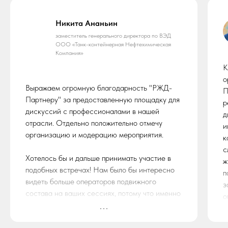
Никита Ананьин
заместитель генерального директора по ВЭД
ООО «Танк-контейнерная Нефтехимическая
Компания»
К
о
Выражаем огромную благодарность "РЖД-
П
Партнеру" за предоставленную площадку для
р
дискуссий с профессионалами в нашей
д
отрасли. Отдельно положительно отмечу
и
организацию и модерацию мероприятия.
к
с
Хотелось бы и дальше принимать участие в
ж
подобных встречах! Нам было бы интересно
п
видеть больше операторов подвижного
з
состава на ваших сессиях, потому что именно
о
они первыми замечают новые тенденции в
перевозочных процессах, а значит могут